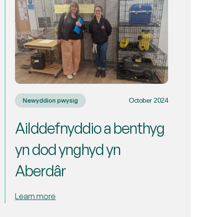
au i
 ar ôl cael eu
Yn syml, mae gennym ormod o
wynnau
bethau! Gadewch i ni eu rhannu
gu mwy am
r eu
?
Newyddion pwysig
October 2024
Ailddefnyddio a benthyg
yn dod ynghyd yn
Aberdâr
Learn more