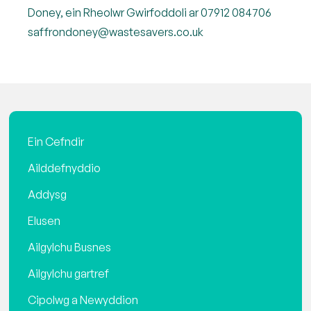
Doney, ein Rheolwr Gwirfoddoli ar 07912 084706
saffrondoney@wastesavers.co.uk
Ein Cefndir
Ailddefnyddio
Addysg
Elusen
Ailgylchu Busnes
Ailgylchu gartref
Cipolwg a Newyddion