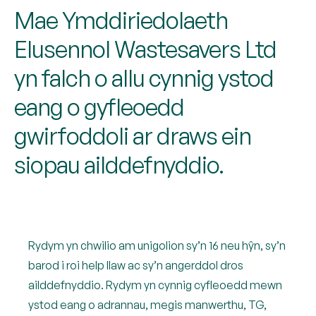
Mae Ymddiriedolaeth
Elusennol Wastesavers Ltd
yn falch o allu cynnig ystod
eang o gyfleoedd
gwirfoddoli ar draws ein
siopau ailddefnyddio.
Rydym yn chwilio am unigolion sy’n 16 neu hŷn, sy’n
barod i roi help llaw ac sy’n angerddol dros
ailddefnyddio. Rydym yn cynnig cyfleoedd mewn
ystod eang o adrannau, megis manwerthu, TG,