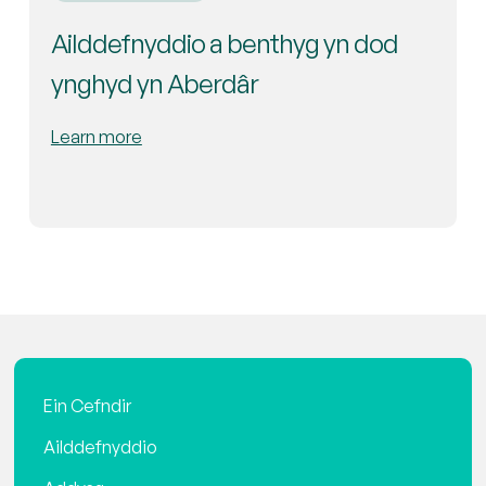
Ailddefnyddio a benthyg yn dod
ynghyd yn Aberdâr
Learn more
Ein Cefndir
Ailddefnyddio