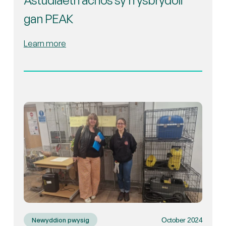
Astudiaeth achos sy’n ysbrydoli
gan PEAK
Learn more
October 2024
Newyddion pwysig