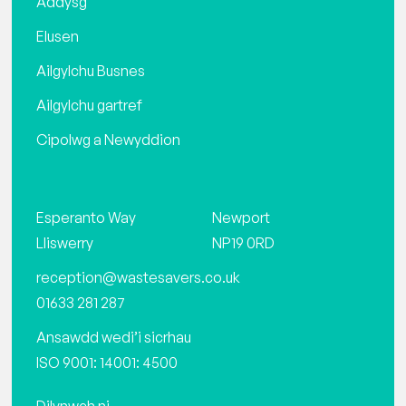
Addysg
Elusen
Ailgylchu Busnes
Ailgylchu gartref
Cipolwg a Newyddion
Esperanto Way
Newport
Lliswerry
NP19 0RD
reception@wastesavers.co.uk
01633 281 287
Ansawdd wedi’i sicrhau
ISO 9001: 14001: 4500