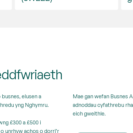
eddfwriaeth
b busnes, elusen a
Mae gan wefan Busnes Ai
ithredu yng Nghymru.
adnoddau cyfathrebu rhad
eich gweithle.
wng £300 a £500 i
o unrhyw achos o dorri’r