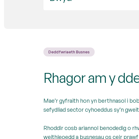
Deddfwriaeth Busnes
Rhagor am y dd
Mae’r gyfraith hon yn berthnasol i bo
sefydliad sector cyhoeddus sy’n gwe
Rhoddir cosb ariannol benodedig o rh
weithleoedd a busnesau os ceir prawf 