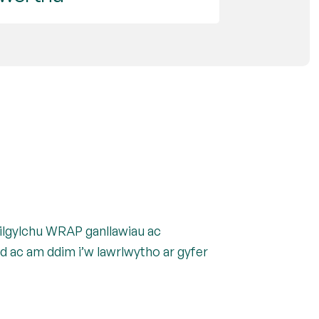
lgylchu WRAP ganllawiau ac
 ac am ddim i’w lawrlwytho ar gyfer