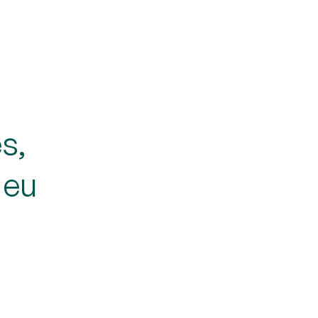
es,
 eu