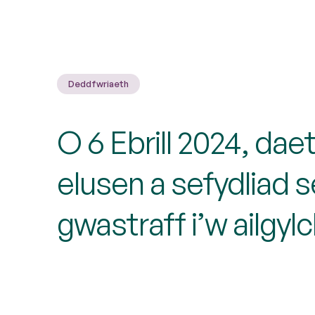
Deddfwriaeth
O 6 Ebrill 2024, dae
elusen a sefydliad 
gwastraff i’w ailgyl