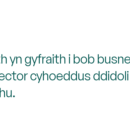
th yn gyfraith i bob busn
sector cyhoeddus ddidoli
chu.