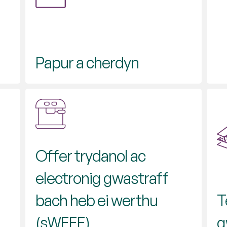
Papur a cherdyn
Offer trydanol ac
electronig gwastraff
bach heb ei werthu
T
(sWEEE)
g