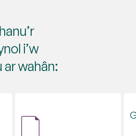
hanu’r
nol i’w
u ar wahân:
G