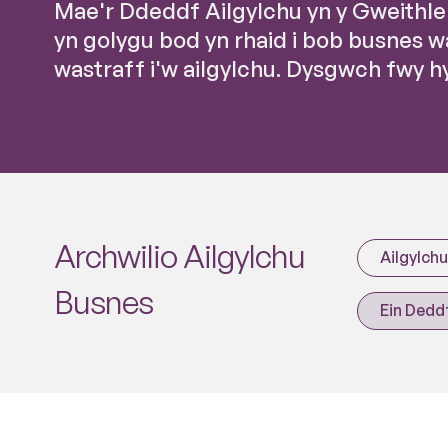
Mae'r Ddeddf Ailgylchu yn y Gweithl
yn golygu bod yn rhaid i bob busnes w
wastraff i'w ailgylchu. Dysgwch fwy h
Archwilio Ailgylchu
Ailgylch
Busnes
Ein Dedd