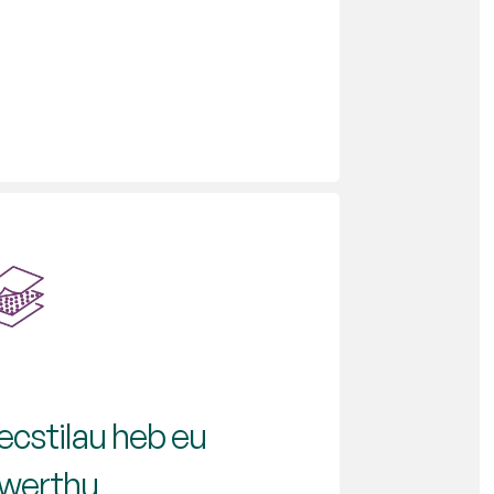
ecstilau heb eu
werthu