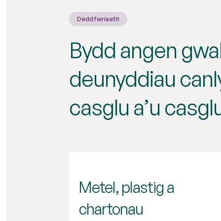
Deddfwriaeth
Bydd angen gwa
deunyddiau canly
casglu a’u casgl
Metel, plastig a
chartonau