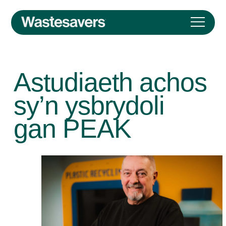
Astudiaeth achos
sy’n ysbrydoli
gan PEAK