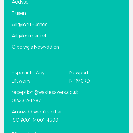
Addysg
Elusen
Ailgylchu Busnes
Ailgylchu gartref
Cipolwg a Newyddion
Esperanto Way
Newport
Lliswerry
NP19 0RD
reception@wastesavers.co.uk
01633 281 287
Ansawdd wedi’i sicrhau
ISO 9001: 14001: 4500