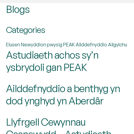
Blogs
Categories
Elusen
Newyddion pwysig
PEAK
Ailddefnyddio
Ailgylchu
Astudiaeth achos sy’n
ysbrydoli gan PEAK
Ailddefnyddio a benthyg yn
dod ynghyd yn Aberdâr
Llyfrgell Cewynnau